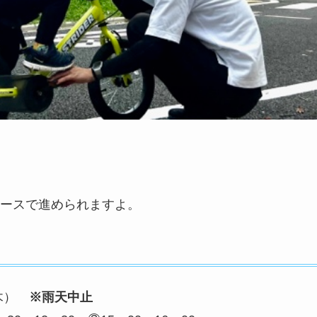
ースで進められますよ。
（木）
※雨天中止