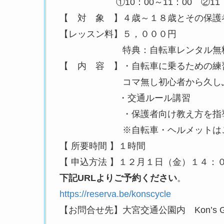
①10：00～11：00 ②11：30～
【 対 象 】４歳～１８歳とその保護
【レッスン料】５，０００円
特典：自転車レンタル無料券４回分、
【 内 容 】・自転車に乗るための練
コマ無し初心者から久しぶりに乗
・交通ルール講習
・保護者向け教え方を指
※自転車・ヘルメットはこちら
【 所要時間 】１時間
【 申込方法 】１２月１日（金）１
下記URLよりご予約ください
。
https://reserva.be/konscycle
【お問合せ先】大宮交通公園内 Kon’s Green